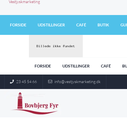
FORSIDE
UDSTILLINGER
CAFÉ
BUTIK
GU
FORSIDE
UDSTILLINGER
CAFÉ
BU
23 45 54 66
info@vestjyskmarketing.dk
