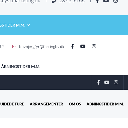
stjyskmarketing.dk
23 45 54 66

STIDER M.M.
 12
bovbjergfyr@ferringby.dk
ÅBNINGSTIDER M.M.
UIDEDE TURE
ARRANGEMENTER
OM OS
ÅBNINGSTIDER M.M.