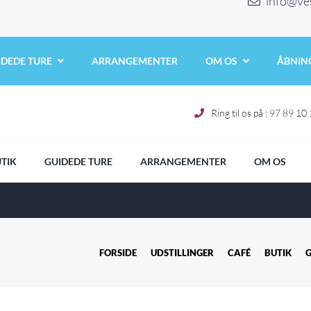
info@ve
IDEDE TURE
ARRANGEMENTER
OM OS
ÅBNING
Ring til os på : 97 89 10
TIK
GUIDEDE TURE
ARRANGEMENTER
OM OS
FORSIDE
UDSTILLINGER
CAFÉ
BUTIK
G