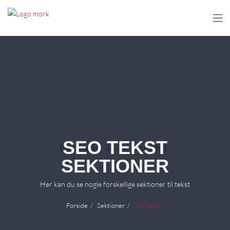

SEO TEKST
SEKTIONER
Her kan du se nogle forskellige sektioner til tekst
Forside
Sektioner
Seo tekst