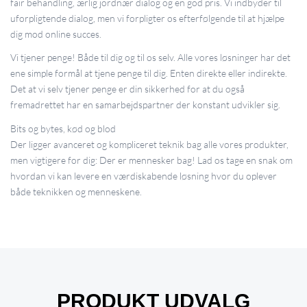
fair behandling, ærlig jordnær dialog og en god pris. Vi indbyder til
uforpligtende dialog, men vi forpligter os efterfølgende til at hjælpe
dig mod online succes.
Vi tjener penge! Både til dig og til os selv. Alle vores løsninger har det
ene simple formål at tjene penge til dig. Enten direkte eller indirekte.
Det at vi selv tjener penge er din sikkerhed for at du også
fremadrettet har en samarbejdspartner der konstant udvikler sig.
Bits og bytes, kød og blod
Der ligger avanceret og kompliceret teknik bag alle vores produkter,
men vigtigere for dig: Der er mennesker bag! Lad os tage en snak om
hvordan vi kan levere en værdiskabende løsning hvor du oplever
både teknikken og menneskene.
PRODUKT UDVALG