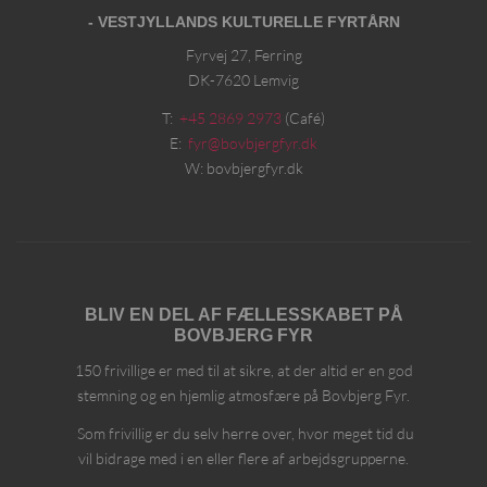
- VESTJYLLANDS KULTURELLE FYRTÅRN
Fyrvej 27, Ferring
DK-7620 Lemvig
T:
+45 2869 2973
(Café)
E:
fyr@bovbjergfyr.dk
W: bovbjergfyr.dk
BLIV EN DEL AF FÆLLESSKABET PÅ
BOVBJERG FYR
150 frivillige er med til at sikre, at der altid er en god
stemning og en hjemlig atmosfære på Bovbjerg Fyr.
Som frivillig er du selv herre over, hvor meget tid du
vil bidrage med i en eller flere af arbejdsgrupperne.