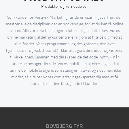
Produkter og kerneydelser
Som kunde hos Vestjysk Marketing får du en sparringspartner, der
mestrer alle de discipliner, der er nødvendige, for at du kan få online
succes. Alle vores webløsninger relaterer sig til dette flow. Vores
online marketing afdeling koncentrerer sig om at hjælpe dig med at
blive fundet. Vores programmør- og designteams, der laver
hjemmesider og webshops, står klar til at gøre dine ideer og visioner
til virkelighed. Sammen med dig skaber de det gode indtryk, når
kunderne besøger din side. Vores mobilteam hjælper dig med at
ramme de mobile brugere, som stadig er i vækst og sidst men ikke
mindst, så hjælper vores konverteringseksperter dig med at få
konverteret dine besøgende til kunder.
BOVBJERG FYR