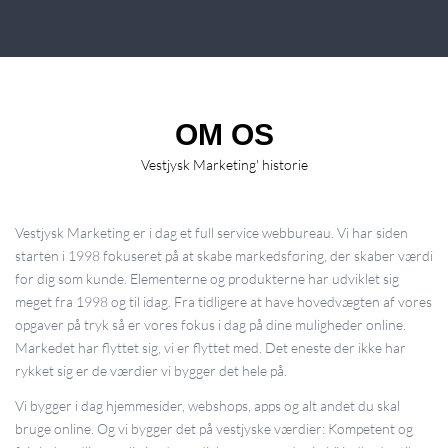
OM OS
Vestjysk Marketing' historie
Vestjysk Marketing er i dag et full service webbureau. Vi har siden
starten i 1998 fokuseret på at skabe markedsføring, der skaber værdi
for dig som kunde. Elementerne og produkterne har udviklet sig
meget fra 1998 og til idag. Fra tidligere at have hovedvægten af vores
opgaver på tryk så er vores fokus i dag på dine muligheder online.
Markedet har flyttet sig, vi er flyttet med. Det eneste der ikke har
rykket sig er de værdier vi bygger det hele på.
Vi bygger i dag hjemmesider, webshops, apps og alt andet du skal
bruge online. Og vi bygger det på vestjyske værdier: Kompetent og