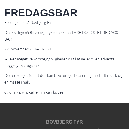
FREDAGSBAR
Fredagsbar på Bovbjerg Fyr
De frivillige på Bovbjerg Fyr er klar med ÅRETS SIDSTE FREDAGS
BAR
27. november kl. 14 -16.30
Alle er meget velkomne,og vi glæder os til at se jer til en advents
hyggelig fredags bar.
Der er sørget for, at der kan blive en god stemning med lidt musik og
en masse snak.
øl, drinks, vin, kaffe mm kan købes
BOVBJERG FYR