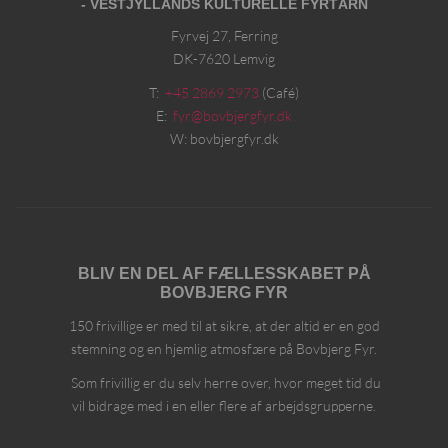
- VESTJYLLANDS KULTURELLE FYRTÅRN
Fyrvej 27, Ferring
DK-7620 Lemvig
T:
+45 2869 2973
(Café)
E:
fyr@bovbjergfyr.dk
W: bovbjergfyr.dk
BLIV EN DEL AF FÆLLESSKABET PÅ
BOVBJERG FYR
150 frivillige er med til at sikre, at der altid er en god
stemning og en hjemlig atmosfære på Bovbjerg Fyr.
Som frivillig er du selv herre over, hvor meget tid du
vil bidrage med i en eller flere af arbejdsgrupperne.