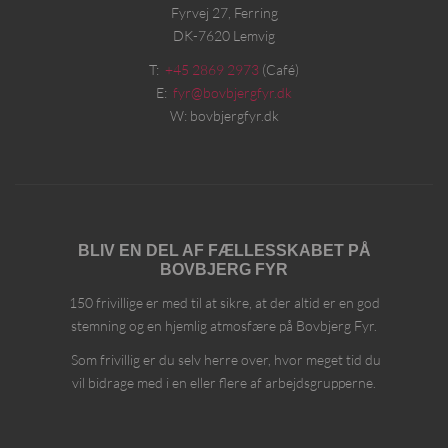
Fyrvej 27, Ferring
DK-7620 Lemvig
T:
+45 2869 2973
(Café)
E:
fyr@bovbjergfyr.dk
W: bovbjergfyr.dk
BLIV EN DEL AF FÆLLESSKABET PÅ
BOVBJERG FYR
150 frivillige er med til at sikre, at der altid er en god
stemning og en hjemlig atmosfære på Bovbjerg Fyr.
Som frivillig er du selv herre over, hvor meget tid du
vil bidrage med i en eller flere af arbejdsgrupperne.