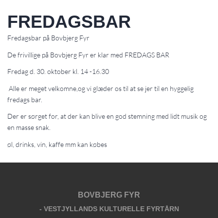
FREDAGSBAR
Fredagsbar på Bovbjerg Fyr
De frivillige på Bovbjerg Fyr er klar med FREDAGS BAR
Fredag d. 30. oktober kl. 14 -16.30
Alle er meget velkomne,og vi glæder os til at se jer til en hyggelig
fredags bar.
Der er sørget for, at der kan blive en god stemning med lidt musik og
en masse snak.
øl, drinks, vin, kaffe mm kan købes
BOVBJERG FYR
- VESTJYLLANDS KULTURELLE FYRTÅRN