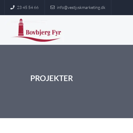
23 45 54 66
info@vestjyskmarketing.dk

PROJEKTER