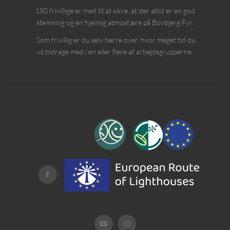
150 frivillige er med til at sikre, at der altid er en god
stemning og en hjemlig atmosfære på Bovbjerg Fyr.
Som frivillig er du selv herre over, hvor meget tid du
vil bidrage med i en eller flere af arbejdsgrupperne.