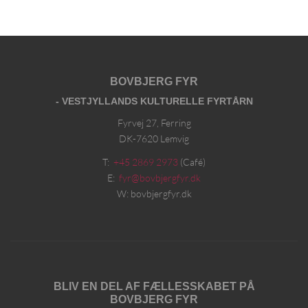
BOVBJERG FYR
- VESTJYLLANDS KULTURELLE FYRTÅRN
Fyrvej 27, Ferring
DK-7620 Lemvig
T:
+45 2869 2973
(Café)
E:
fyr@bovbjergfyr.dk
W: bovbjergfyr.dk
BLIV EN DEL AF FÆLLESSKABET PÅ
BOVBJERG FYR