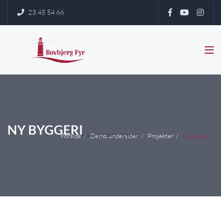
23 45 54 66


NY BYGGERI
Forside
Demo undersider
Projekter
Nybyggeri